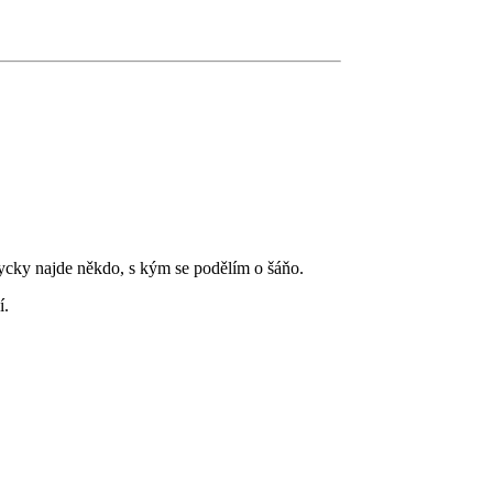
ycky najde někdo, s kým se podělím o šáňo.
í.