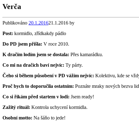
Verča
Publikováno
20.1.2016
21.1.2016
by
Post:
kormidlo, zřídkakdy pádlo
Do PD jsem přišla:
V roce 2010.
K dračím lodím jsem se dostala:
Přes kamarádku.
Co mi na dračích baví nejvíc:
Ty párty.
Čeho si během působení v PD vážím nejvíc:
Kolektivu, kde se vžd
Proč bych to doporučila ostatním:
Poznáte mraky nových bezva lid
Co si říkám před startem v lodi:
Jsem ready!
Zažitý rituál:
Kontrola uchycení kormidla.
Osobní motto:
Na šáňo to jede!