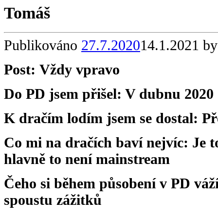
Tomáš
Publikováno
27.7.2020
14.1.2021
by
Post: Vždy vpravo
Do PD jsem přišel: V dubnu 2020
K dračím lodím jsem se dostal: P
Co mi na dračích baví nejvíc: Je 
hlavně to není mainstream
Čeho si během působení v PD váží
spoustu zážitků