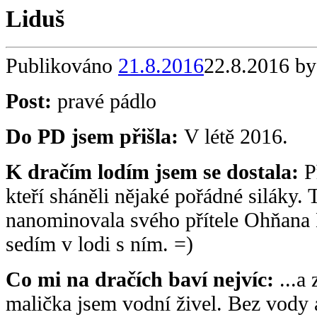
Liduš
Publikováno
21.8.2016
22.8.2016
by
Post:
pravé pádlo
Do PD jsem přišla:
V létě 2016.
K dračím lodím jsem se dostala:
Př
kteří sháněli nějaké pořádné siláky. 
nanominovala svého přítele Ohňana 
sedím v lodi s ním. =)
Co mi na dračích baví nejvíc:
...a
malička jsem vodní živel. Bez vody a