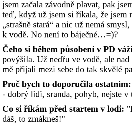
jsem začala závodně plavat, pak jsem
teď, když už jsem si říkala, že jsem
„strašně stará“ a nic už nemá smysl,
k vodě. No není to báječné…=)?
Čeho si během působení v PD váží
povýšila. Už nedřu ve vodě, ale nad 
mě přijali mezi sebe do tak skvělé pa
Proč bych to doporučila ostatním:
- dobrý lidi, sranda, pohyb, nejste v
Co si říkám před startem v lodi:
"H
dáš, to zmákneš!"